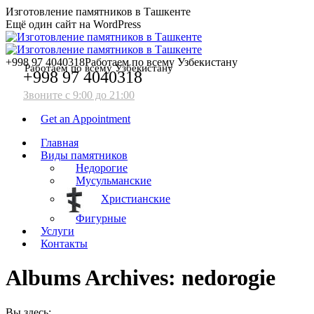
Перейти
Facebook
Telegram
Изготовление памятников в Ташкенте
к
Ещё один сайт на WordPress
содержанию
+998 97 4040318
Работаем по всему Узбекистану
Работаем по всему Узбекистану
+998 97 4040318
Звоните с 9:00 до 21:00
Get an Appointment
Главная
Виды памятников
Недорогие
Мусульманские
Христианские
Фигурные
Услуги
Контакты
Albums Archives:
nedorogie
Вы здесь: