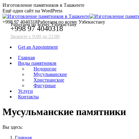
Перейти
Facebook
Telegram
Изготовление памятников в Ташкенте
к
Ещё один сайт на WordPress
содержанию
+998 97 4040318
Работаем по всему Узбекистану
Работаем по всему Узбекистану
+998 97 4040318
Звоните с 9:00 до 21:00
Get an Appointment
Главная
Виды памятников
Недорогие
Мусульманские
Христианские
Фигурные
Услуги
Контакты
Мусульманские памятники
Вы здесь:
Главная